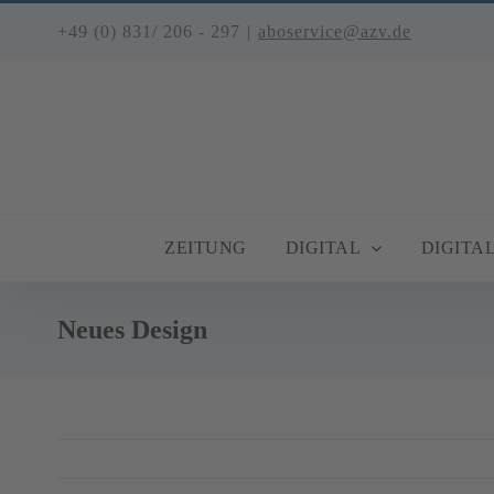
Zum
+49 (0) 831/ 206 - 297
|
aboservice@azv.de
Inhalt
springen
ZEITUNG
DIGITAL
DIGITAL
Neues Design