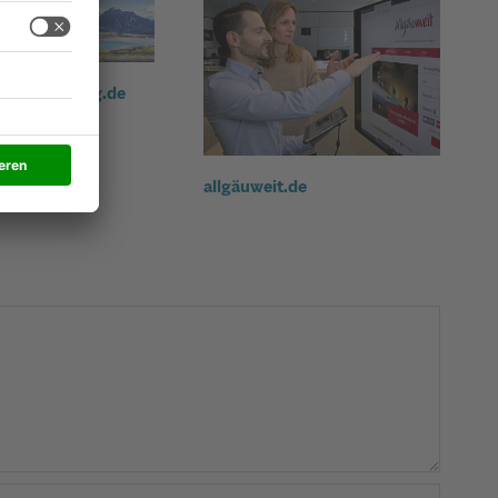
gäuer-zeitung.de
allgäuweit.de