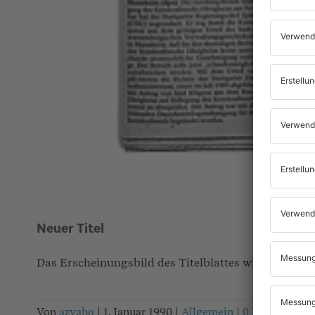
Neuer Titel
Das Erscheinungsbild des Titelblattes wird angepass
Von
azvabo
|
1. Januar 1990
|
Allgemein
|
0 Kommentar