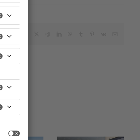
Facebook
X
Reddit
LinkedIn
WhatsApp
Tumblr
Pinterest
Vk
E-
Mail