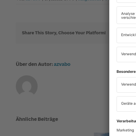
Share This Story, Choose Your Platform!
Über den Autor:
azvabo
Ähnliche Beiträge