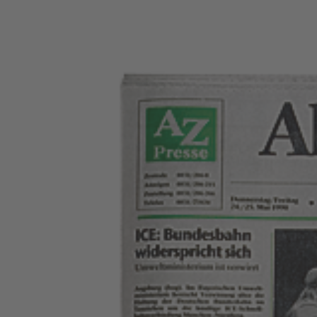
Zeige
grösseres
Bild