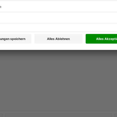
GoLive all
Neues Design
tadt