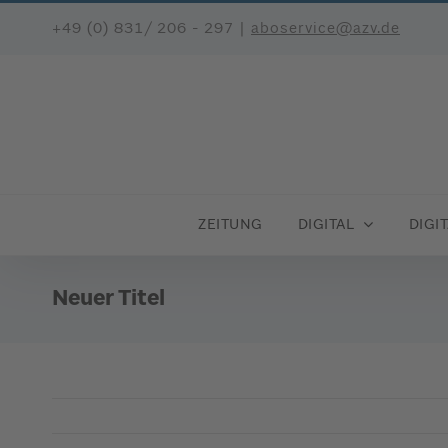
Zum
+49 (0) 831/ 206 - 297
|
aboservice@azv.de
Inhalt
springen
ZEITUNG
DIGITAL
DIGI
Neuer Titel